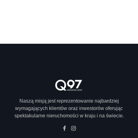
condimentum augue, non iaculis tortor. Curabitur
fermentum ante non dignissim sollicitudin. Vestibulum ante
ipsum primis in faucibus orci luctus et ultrices posuere
cubilia curae; Quisque congue nunc vitae pharetra tempus.
Proin dui tortor, elementum vitae blandit facilisis,
consequat eu eros. Integer sed magna fermentum, ornare
metus sed, luctus tortor.
Naszą misją jest reprezentowanie najbardziej
wymagających klientów oraz inwestorów oferując
spektakularne nieruchomości w kraju i na świecie.